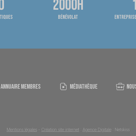
0
2000h
tiques
bénévolat
entreprise
ANNUAIRE MEMBRES
médiathèque
nou
Mentions légales
-
Création site internet
:
Agence Digitale
: Netskiss