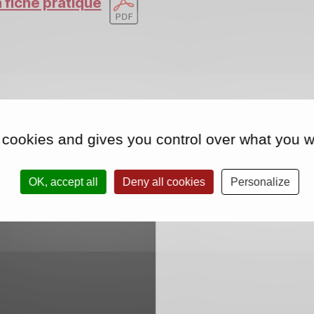
a fiche pratique
sponsables "
 cookies and gives you control over what you w
OK, accept all
Deny all cookies
Personalize