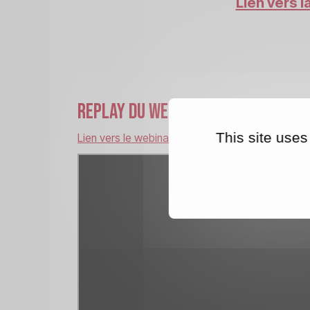
Lien vers l
Replay du webinaire " Achats Re
This site uses
Lien vers le webinaire