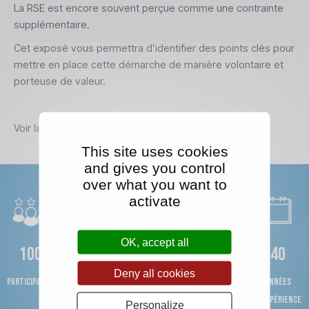
La RSE est encore souvent perçue comme une contrainte
supplémentaire.
Cet exposé vous permettra d’identifier des points clés pour
mettre en place cette démarche de manière volontaire et
porteuse de valeur.
Voir la vidéo :
Intégrer la RSE dans les PME
This site uses cookies
and gives you control
over what you want to
activate
OK, accept all
100
500
2000h
100
40
Deny all cookies
Participants
bonnes
bénévolat
entreprises
années
pratiques
participantes
d'expérience
Personalize