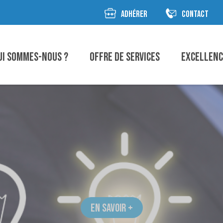
ADHÉRER
CONTACT
ui sommes-nous ?
Offre de Services
Excellen
EN SAVOIR +
EN SAVOIR +