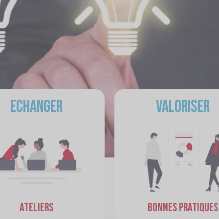
DÉCOUVRIR NOS ACTIONS
Echanger
Valoriser
1
2
3
ATELIERS
BONNES PRATIQUES