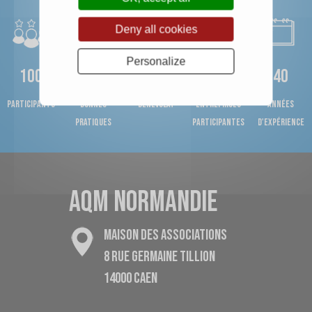
Deny all cookies
Personalize
100
500
2000h
100
40
Participants
bonnes
bénévolat
entreprises
années
pratiques
participantes
d'expérience
AQM NORMANDIE
MAISON DES ASSOCIATIONS
8 RUE GERMAINE TILLION
14000 CAEN