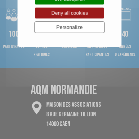
Deny all cookies
Personalize
100
500
2000h
100
40
Participants
bonnes
bénévolat
entreprises
années
pratiques
participantes
d'expérience
AQM NORMANDIE
MAISON DES ASSOCIATIONS
8 RUE GERMAINE TILLION
14000 CAEN