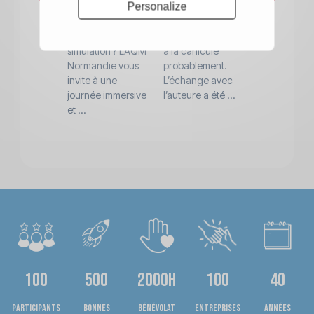
Personalize
le Lean
déroulé en visio
fait évoluer 
autrement… par
avec seulement 6
mode de
un jeu de
participants, faute
fonctionnem
simulation ? L’AQM
à la canicule
vers une
Normandie vous
probablement.
démarche
invite à une
L’échange avec
d’apprentis
journée immersive
l’auteure a été ...
en deux pha
et ...
théorie ...
100
500
2000h
100
40
Participants
bonnes
bénévolat
entreprises
années