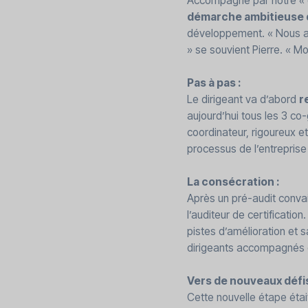
Accompagné par notre « e
démarche ambitieuse 
développement. « Nous av
» se souvient Pierre. « Mon
Pas à pas :
Le dirigeant va d’abord
r
aujourd’hui tous les 3 co
coordinateur, rigoureux et
processus de l’entreprise
La consécration :
Après un pré-audit convai
l’auditeur de certificatio
pistes d’amélioration et 
dirigeants accompagnés d
Vers de nouveaux défis
Cette nouvelle étape étai