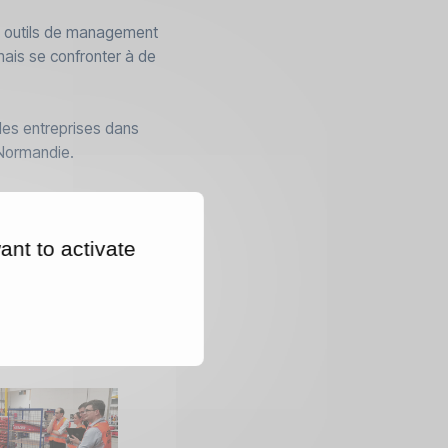
es outils de management
rmais se confronter à de
des entreprises dans
 Normandie.
RETOUR AUX ACTUALITÉS
ant to activate