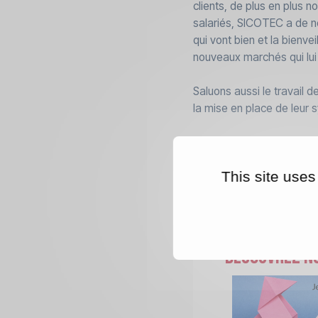
clients, de plus en plus n
salariés, SICOTEC a de n
qui vont bien et la bienve
nouveaux marchés qui lui 
Saluons aussi le travail
la mise en place de leu
This site uses
Découvrez no