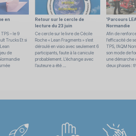
ue en
Retour sur le cercle de
'Parcours LEA
lecture du 23 juin
Normandie
TPS – le 9
Ce cercle sur le livre de Cécile
Afin de renforcer
t Trucks Et si
Roche « Lean Fragments » s’est
l’efficacité de 
 Lean
déroulé en visio avec seulement 6
TPS, l’AQM Norm
jeu de
participants, faute à la canicule
son mode de fo
 Normandie
probablement. L’échange avec
une démarche d
ournée
l’auteure a été ...
deux phases : th