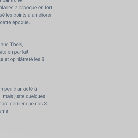
é dans une
lariés à l’époque en fort
é les points à améliorer
à cette époque.
naud Theis,
ite en parfait
e et opiniâtreté les 8
un peu d’anxiété à
 mais juste quelques
mbre dernier que nos 3
same.