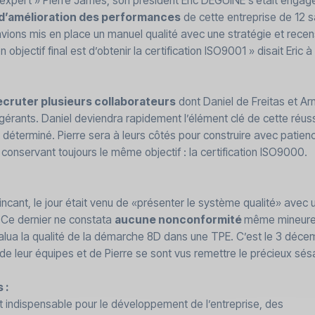
xpert » Pierre James, son président Eric DEGUINE s’était engag
d’amélioration des performances
de cette entreprise de 12 sa
ions mis en place un manuel qualité avec une stratégie et recens
 objectif final est d’obtenir la certification ISO9001 » disait Eric 
ecruter plusieurs collaborateurs
dont Daniel de Freitas et Ar
-gérants. Daniel deviendra rapidement l’élément clé de cette réuss
 déterminé. Pierre sera à leurs côtés pour construire avec patienc
 conservant toujours le même objectif : la certification ISO9000.
ncant, le jour était venu de «présenter le système qualité» avec 
n. Ce dernier ne constata
aucune nonconformité
même mineure,
salua la qualité de la démarche 8D dans une TPE. C’est le 3 déce
e leur équipes et de Pierre se sont vus remettre le précieux sé
 :
t indispensable pour le développement de l’entreprise, des