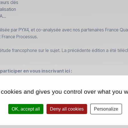
teurs clés
alisation
’IA…
éalisée par PYX4, et co-analysée avec nos partenaires France Qua
et France Processus.
de étude francophone sur le sujet. La précédente édition a été tél
participer en vous inscrivant ici :
ybpxQhArnmwxC6
 cookies and gives you control over what you w
OK, accept all
Deny all cookies
Personalize