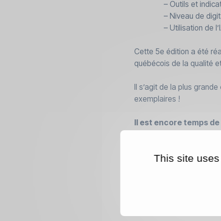
– Outils et indica
– Niveau de digit
– Utilisation de l
Cette 5e édition a été r
québécois de la qualité 
Il s’agit de la plus gran
exemplaires !
Il est encore temps de 
https://forms.gle/gWg
This site uses