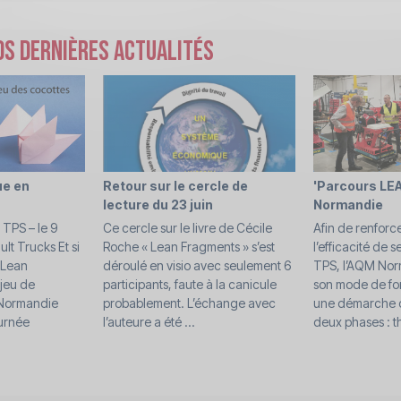
s dernières actualités
ue en
Retour sur le cercle de
'Parcours LEA
lecture du 23 juin
Normandie
TPS – le 9
Ce cercle sur le livre de Cécile
Afin de renforcer
t Trucks Et si
Roche « Lean Fragments » s’est
l’efficacité de 
 Lean
déroulé en visio avec seulement 6
TPS, l’AQM Norm
jeu de
participants, faute à la canicule
son mode de fo
 Normandie
probablement. L’échange avec
une démarche d
ournée
l’auteure a été ...
deux phases : th