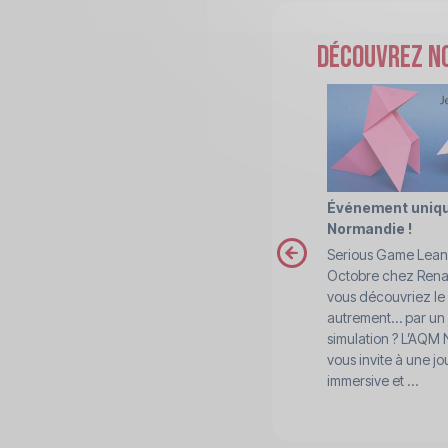
Découvrez no
Événement uniq
Normandie !
prev
Serious Game Lean 
Octobre chez Renaul
vous découvriez le
autrement… par un 
simulation ? L’AQM
vous invite à une j
immersive et ...