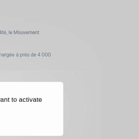
lité, le Mouvement
échargée à près de 4 000
ant to activate
RETOUR AUX ACTUALITÉS