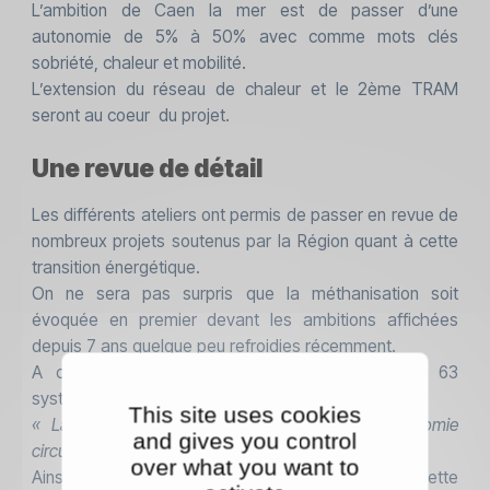
L’ambition de Caen la mer est de passer d’une
autonomie de 5% à 50% avec comme mots clés
sobriété, chaleur et mobilité.
L’extension du réseau de chaleur et le 2ème TRAM
seront au coeur du projet.
Une revue de détail
Les différents ateliers ont permis de passer en revue de
nombreux projets soutenus par la Région quant à cette
transition énergétique.
On ne sera pas surpris que la méthanisation soit
évoquée en premier devant les ambitions affichées
depuis 7 ans quelque peu refroidies récemment.
A ce jour, 215 projets sont activés alors que 63
systèmes actifs génèrent déjà 1.3 TWh.
This site uses cookies
« La méthanisation est la championne de l’économie
and gives you control
circulaire »
soulignera un intervenant.
over what you want to
Ainsi, la communauté d’Argentan a saisi cette