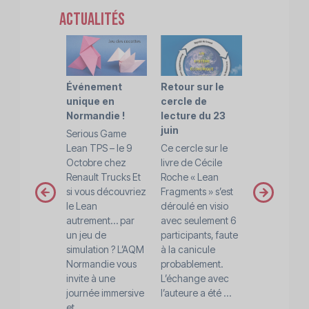
actualités
Événement
Retour sur le
'Parcours
unique en
cercle de
TPS' de l'
Normandie !
lecture du 23
Normandi
juin
Serious Game
Afin de renf
Lean TPS – le 9
Ce cercle sur le
l’intérêt et
Octobre chez
livre de Cécile
l’efficacité 
Renault Trucks Et
Roche « Lean
cercles Lea
prev
next
si vous découvriez
Fragments » s’est
l’AQM Norm
le Lean
déroulé en visio
fait évoluer 
autrement… par
avec seulement 6
mode de
un jeu de
participants, faute
fonctionnem
simulation ? L’AQM
à la canicule
vers une
Normandie vous
probablement.
démarche
invite à une
L’échange avec
d’apprentis
journée immersive
l’auteure a été ...
en deux pha
et ...
théorie ...