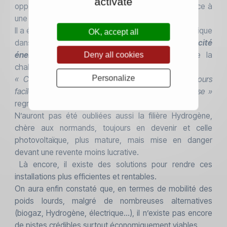
activate
opportunité dans une stratégie communautaire grâce à
une forte mobilisation des acteurs locaux.
Il a été aussi beaucoup question d’efficacité énergétique
OK, accept all
dans une logique
« réduction du besoin- efficacité
énergétique-autres énergies ».
Deny all cookies
L’exploitation de la
chaleur fatale a été mise en avant, souvent ignorée.
Personalize
« Ces démarches incontestables ne sont pas toujours
faciles à mettre en œuvre dans une grande entreprise »
regrettera un dirigeant de Volvo Trucks.
N’auront pas été oubliées aussi la filière Hydrogène,
chère aux normands, toujours en devenir et celle
photovoltaïque, plus mature, mais mise en danger
devant une revente moins lucrative.
Là encore, il existe des solutions pour rendre ces
installations plus efficientes et rentables.
On aura enfin constaté que, en termes de mobilité des
poids lourds, malgré de nombreuses alternatives
(biogaz, Hydrogène, électrique…), il n’existe pas encore
de pistes crédibles surtout économiquement viables.