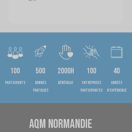
100
500
2000h
100
40
Participants
bonnes
bénévolat
entreprises
années
pratiques
participantes
d'expérience
AQM NORMANDIE