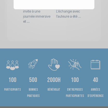
simulation ? L’AQM
à la canicule
vers une
Normandie vous
probablement.
démarche
invite à une
L’échange avec
d’apprentis
journée immersive
l’auteure a été ...
en deux pha
et ...
théorie ...
100
500
2000h
100
40
Participants
bonnes
bénévolat
entreprises
années
pratiques
participantes
d'expérience