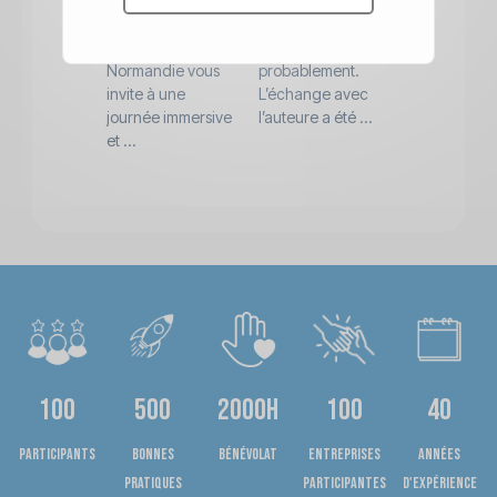
autrement… par
avec seulement 6
mode de
un jeu de
participants, faute
fonctionnem
simulation ? L’AQM
à la canicule
vers une
Normandie vous
probablement.
démarche
invite à une
L’échange avec
d’apprentis
journée immersive
l’auteure a été ...
en deux pha
et ...
théorie ...
100
500
2000h
100
40
Participants
bonnes
bénévolat
entreprises
années
pratiques
participantes
d'expérience