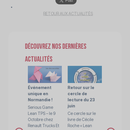
RETOUR AUX ACTUALITÉS
Découvrez nos dernières
actualités
Événement
Retour sur le
'Parcours
unique en
cercle de
TPS' de l'
Normandie !
lecture du 23
Normandi
juin
Serious Game
Afin de renf
Lean TPS – le 9
Ce cercle sur le
l’intérêt et
Octobre chez
livre de Cécile
l’efficacité 
Renault Trucks Et
Roche « Lean
cercles Lea