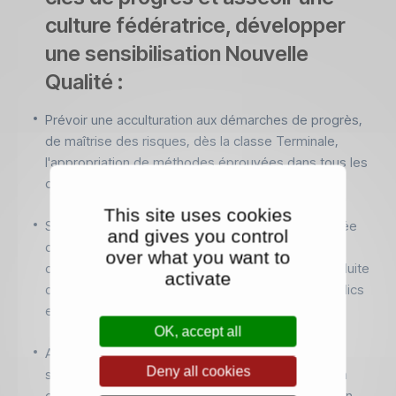
culture fédératrice, développer
une sensibilisation Nouvelle
Qualité :
Prévoir une acculturation aux démarches de progrès,
de maîtrise des risques, dès la classe Terminale,
l'appropriation de méthodes éprouvées dans tous les
cursus généralistes post-Baccalauréat.
This site uses cookies
Sensibiliser les parties prenantes à la valeur ajoutée
and gives you control
de la prévention des risques et de l'utilisation des
over what you want to
outils Qualité en matière de simplification, de conduite
activate
de projet, de transformation, des organismes publics
et privés.
OK, accept all
Appeler l'attention des acteurs économiques et
Deny all cookies
sociaux sur l'apport des démarches d'amélioration
continue en termes de qualité relationnelle, de bien-