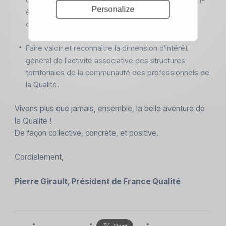
Personalize
être au travail, de résolution des problèmes et de
dynamique collective.
Faire valoir et reconnaître la dimension d'intérêt
général de l'activité associative des structures
territoriales de la communauté des professionnels de
la Qualité.
Vivons plus que jamais, ensemble, la belle aventure de
la Qualité !
De façon collective, concrète, et positive.
Cordialement,
Pierre Girault, Président de France Qualité