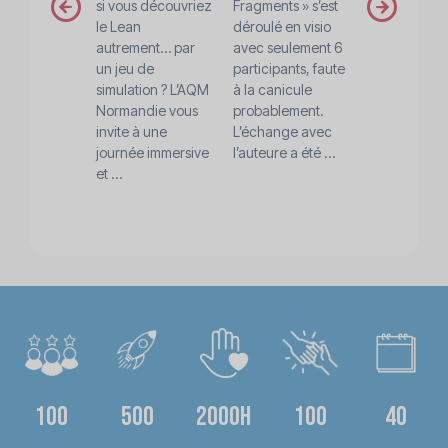
prev
next
si vous découvriez
Fragments » s’est
l’AQM Norm
le Lean
déroulé en visio
fait évoluer 
autrement… par
avec seulement 6
mode de
un jeu de
participants, faute
fonctionnem
simulation ? L’AQM
à la canicule
vers une
Normandie vous
probablement.
démarche
invite à une
L’échange avec
d’apprentis
journée immersive
l’auteure a été ...
en deux pha
et ...
théorie ...
100
500
2000h
100
40